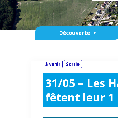
Découverte
à venir
Sortie
31/05 – Les 
fêtent leur 1