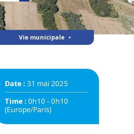
Vie municipale
Date :
31 mai 2025
Time :
0h10 - 0h10
(Europe/Paris)