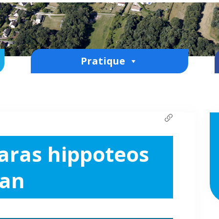
Pratique
Haras hippoteos
 an