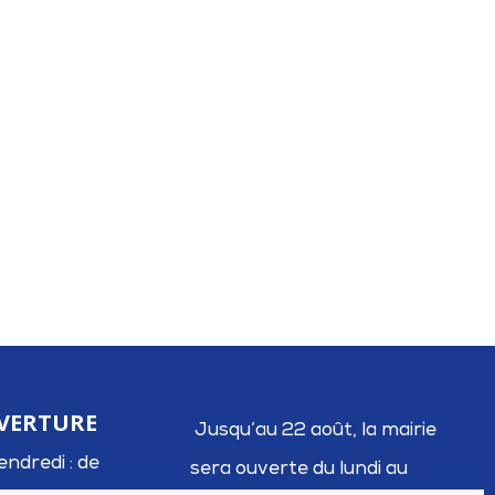
VERTURE
J
usqu’au 22 août, la mairie
endredi : de
sera ouverte du lundi au